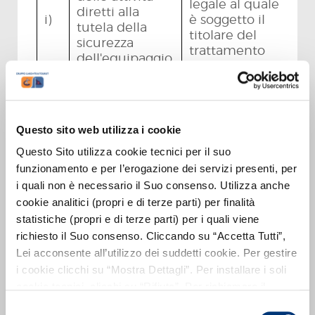
legale al quale
diretti alla
i)
è soggetto il
tutela della
titolare del
sicurezza
trattamento
dell'equipaggio
(art. 6, comma
a bordo nave
1, lett. c,
GDPR)
gestione delle
Trattamento
Questo sito web utilizza i cookie
eventuali
basato su un
Questo Sito utilizza cookie tecnici per il suo
contestazioni e
legittimo
funzionamento e per l’erogazione dei servizi presenti, per
j)
controversie
interesse del
i quali non è necessario il Suo consenso. Utilizza anche
relative al
Titolare
(art. 6,
cookie analitici (propri e di terze parti) per finalità
rapporto di
comma 1, lett.
statistiche (propri e di terze parti) per i quali viene
lavoro
f, GDPR)
richiesto il Suo consenso. Cliccando su “Accetta Tutti”,
attività di
Lei acconsente all’utilizzo dei suddetti cookie. Per gestire
comunicazione
i cookie clicchi su “Mostra Dettagli”. Per installare i soli
Trattamento
interna ed
cookie tecnici, clicchi su “Rifiuta”. Per richiamare il
basato su un
esterna tramite
banner, anche in futuro, e modificare le preferenze
legittimo
Selezione
canali