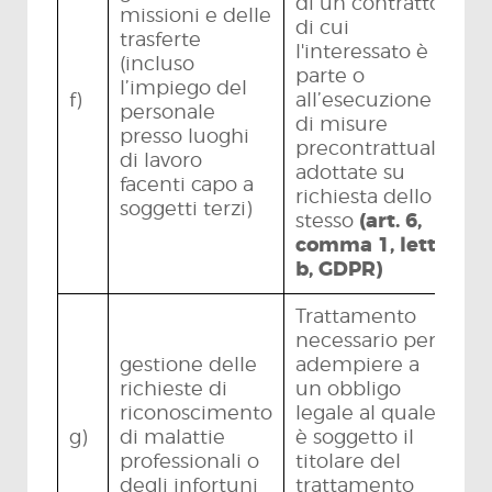
di un contratto
missioni e delle
di cui
trasferte
l'interessato è
(incluso
parte o
l’impiego del
f)
all’esecuzione
personale
di misure
presso luoghi
precontrattuali
di lavoro
adottate su
facenti capo a
richiesta dello
soggetti terzi)
stesso
(art. 6,
comma 1, lett.
b, GDPR)
Trattamento
necessario per
gestione delle
adempiere a
richieste di
un obbligo
riconoscimento
legale al quale
g)
di malattie
è soggetto il
professionali o
titolare del
degli infortuni
trattamento